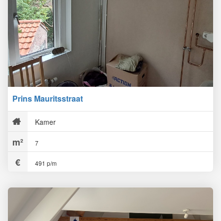
Prins Mauritsstraat
Kamer
7
491 p/m