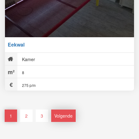
Eekwal
Kamer
8
275 p/m
1
2
3
Volgende