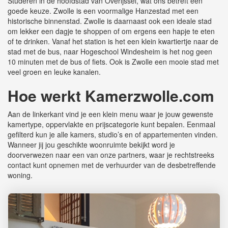
Studeren in de hoofdstad van Overijssel, wat ons betreft een
goede keuze. Zwolle is een voormalige Hanzestad met een
historische binnenstad. Zwolle is daarnaast ook een ideale stad
om lekker een dagje te shoppen of om ergens een hapje te eten
of te drinken. Vanaf het station is het een klein kwartiertje naar de
stad met de bus, naar Hogeschool Windesheim is het nog geen
10 minuten met de bus of fiets. Ook is Zwolle een mooie stad met
veel groen en leuke kanalen.
Hoe werkt
K
amerzwolle.com
Aan de linkerkant vind je een klein menu waar je jouw gewenste
kamertype, oppervlakte en prijscategorie kunt bepalen. Eenmaal
gefilterd kun je alle kamers, studio’s en of appartementen vinden.
Wanneer jij jou geschikte woonruimte bekijkt word je
doorverwezen naar een van onze partners, waar je rechtstreeks
contact kunt opnemen met de verhuurder van de desbetreffende
woning.