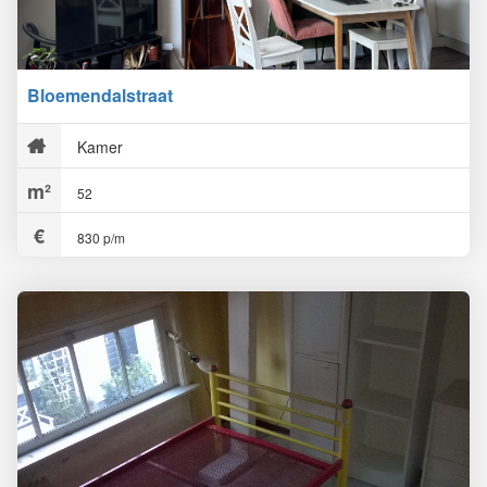
Bloemendalstraat
Kamer
52
830 p/m