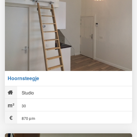
Hoornsteegje
Studio
30
870 p/m