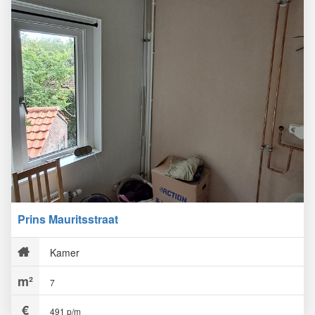
Prins Mauritsstraat
Kamer
7
491 p/m