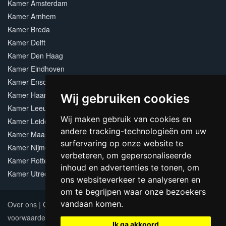
Kamer Amsterdam
Kamer Arnhem
Kamer Breda
Kamer Delft
Kamer Den Haag
Kamer Eindhoven
Kamer Enschede
Kamer Haarlem
Wij gebruiken cookies
Kamer Leeuwarden
Wij maken gebruik van cookies en
Kamer Leiden
andere tracking-technologieën om uw
Kamer Maastricht
surfervaring op onze website te
Kamer Nijmegen
verbeteren, om gepersonaliseerde
Kamer Rotterdam
inhoud en advertenties te tonen, om
Kamer Utrecht
ons websiteverkeer te analyseren en
om te begrijpen waar onze bezoekers
vandaan komen.
Over ons
|
Contact
|
Adverteren
|
Sitemap
|
Algemene
voorwaarden
Update cookies preferences
Ik ga akkoord