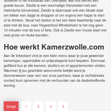
Studeren in de hoofdstad van Overijssel, wat ons betreft een
goede keuze. Zwolle is een voormalige Hanzestad met een
historische binnenstad. Zwolle is daarnaast ook een ideale stad
om lekker een dagje te shoppen of om ergens een hapje te eten
of te drinken. Vanaf het station is het een klein kwartiertje naar de
stad met de bus, naar Hogeschool Windesheim is het nog geen
10 minuten met de bus of fiets. Ook is Zwolle een mooie stad met
veel groen en leuke kanalen.
Hoe werkt
K
amerzwolle.com
Aan de linkerkant vind je een klein menu waar je jouw gewenste
kamertype, oppervlakte en prijscategorie kunt bepalen. Eenmaal
gefilterd kun je alle kamers, studio’s en of appartementen vinden.
Wanneer jij jou geschikte woonruimte bekijkt word je
doorverwezen naar een van onze partners, waar je rechtstreeks
contact kunt opnemen met de verhuurder van de desbetreffende
woning.
Vorige
1
2
3
4