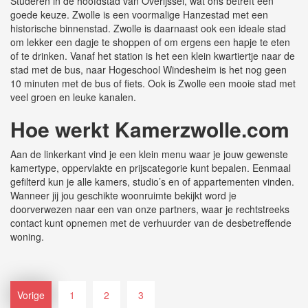
Studeren in de hoofdstad van Overijssel, wat ons betreft een
goede keuze. Zwolle is een voormalige Hanzestad met een
historische binnenstad. Zwolle is daarnaast ook een ideale stad
om lekker een dagje te shoppen of om ergens een hapje te eten
of te drinken. Vanaf het station is het een klein kwartiertje naar de
stad met de bus, naar Hogeschool Windesheim is het nog geen
10 minuten met de bus of fiets. Ook is Zwolle een mooie stad met
veel groen en leuke kanalen.
Hoe werkt
K
amerzwolle.com
Aan de linkerkant vind je een klein menu waar je jouw gewenste
kamertype, oppervlakte en prijscategorie kunt bepalen. Eenmaal
gefilterd kun je alle kamers, studio’s en of appartementen vinden.
Wanneer jij jou geschikte woonruimte bekijkt word je
doorverwezen naar een van onze partners, waar je rechtstreeks
contact kunt opnemen met de verhuurder van de desbetreffende
woning.
Vorige
1
2
3